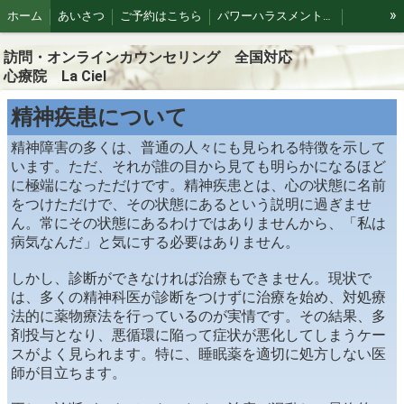
»
ホーム
あいさつ
ご予約はこちら
パワーハラスメントや職場トラブル
精神科とカウンセリングの違い
精神疾患について
カウンセラー紹介
訪問・オンラインカウンセリング 全国対応
心療院 La Ciel
注目情報
フローカウンセリング
個人情報保護方針・規約
精神疾患について
精神障害の多くは、普通の人々にも見られる特徴を示して
います。ただ、それが誰の目から見ても明らかになるほど
に極端になっただけです。精神疾患とは、心の状態に名前
をつけただけで、その状態にあるという説明に過ぎませ
ん。常にその状態にあるわけではありませんから、「私は
病気なんだ」と気にする必要はありません。
しかし、診断ができなければ治療もできません。現状で
は、多くの精神科医が診断をつけずに治療を始め、対処療
法的に薬物療法を行っているのが実情です。その結果、多
剤投与となり、悪循環に陥って症状が悪化してしまうケー
スがよく見られます。特に、睡眠薬を適切に処方しない医
師が目立ちます。