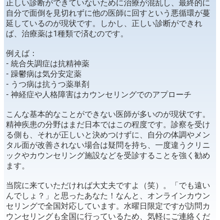
正しい診断ができていないために治療が混乱し、最終的に
自分で面倒を見切れずに他の医師に回すという悪循環が蔓
延しているのが現状です。しかし、正しい診断ができれ
ば、治療薬は1種類で済むのです。
例えば：
- 統合失調症は抗精神薬
- 躁鬱病は気分安定薬
- うつ病は抗うつ薬単剤
- 神経症や人格障害はカウンセリングでのアプローチ
こんな基本的なことができない医師が多いのが現状です。
精神疾患の分野はまだ日本ではこの程度です。診察を受け
る側も、それが正しいと決めつけずに、自分の体調やメン
タル面が改善されない場合は疑問を持ち、一度違うクリニ
ックやカウンセリング施設などを受診することを強く勧め
ます。
当院に来ていただければ大丈夫ですよ（笑）。「でも遠い
んでしょ？」と思ったあなた！なんと、オンラインカウン
セリングで全国対応しています。水曜日限定ですが訪問カ
ウンセリングも全国に行っているため、気軽にご連絡くだ